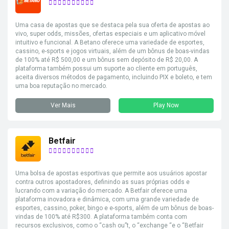
Uma casa de apostas que se destaca pela sua oferta de apostas ao
vivo, super odds, missões, ofertas especiais e um aplicativo móvel
intuitivo e funcional. A Betano oferece uma variedade de esportes,
cassino, e-sports e jogos virtuais, além de um bônus de boas-vindas
de 100% até R$ 500,00 e um bônus sem depósito de R$ 20,00. A
plataforma também possui um suporte ao cliente em português,
aceita diversos métodos de pagamento, incluindo PIX e boleto, e tem
uma boa reputação no mercado.
Ver Mais
Play Now
Betfair
Uma bolsa de apostas esportivas que permite aos usuários apostar
contra outros apostadores, definindo as suas próprias odds e
lucrando com a variação do mercado. A Betfair oferece uma
plataforma inovadora e dinâmica, com uma grande variedade de
esportes, cassino, poker, bingo e e-sports, além de um bônus de boas-
vindas de 100% até R$300. A plataforma também conta com
recursos exclusivos, como o “cash ou”t, o “exchange “e o “Betfair