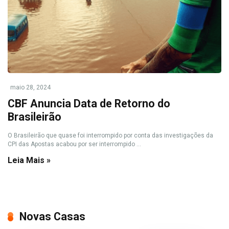
maio 28, 2024
CBF Anuncia Data de Retorno do
Brasileirão
O Brasileirão que quase foi interrompido por conta das investigações da
CPI das Apostas acabou por ser interrompido ...
Leia Mais »
Novas Casas