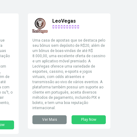
LeoVegas
que
Uma casa de apostas que se destaca pelo
ra
seu bônus sem depósito de R$20, além de
suas
um bônus de boas-vindas de até R$
riação
8.000,00, uma excelente oferta de cassino
a
e um aplicativo móvel premiado. A
 com
LeoVegas oferece uma variedade de
,
esportes, cassino, e-sports e jogos
lém de
virtuais, com odds atraentes e
 até
transmissão ao vivo de vários eventos. A
a com
plataforma também possui um suporte ao
 ou”t, o
cliente em português, aceita diversos
air
métodos de pagamento, incluindo PIX e
mento,
boleto, e tem uma boa reputação
internacional.
Ver Mais
Play Now
Now