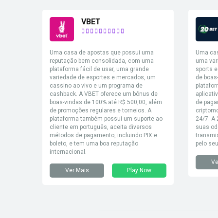
VBET
Uma casa de apostas que possui uma
Uma cas
reputação bem consolidada, com uma
uma var
plataforma fácil de usar, uma grande
sports e
variedade de esportes e mercados, um
de boas
cassino ao vivo e um programa de
platafor
cashback. A VBET oferece um bônus de
aplicati
boas-vindas de 100% até R$ 500,00, além
de paga
de promoções regulares e torneios. A
criptom
plataforma também possui um suporte ao
24/7. A
cliente em português, aceita diversos
suas od
métodos de pagamento, incluindo PIX e
transmi
boleto, e tem uma boa reputação
pelo seu
internacional.
Ve
Ver Mais
Play Now