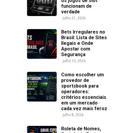
os jogos de slot
funcionam de
verdade
julho 21, 2026
Bets Irregulares no
Brasil: Lista de Sites
Ilegais e Onde
Apostar com
Segurança
julho 10, 2026
Como escolher um
provedor de
sportsbook para
operadores:
critérios essenciais
em um mercado
cada vez mais feroz
julho 8, 2026
Roleta de Nomes,