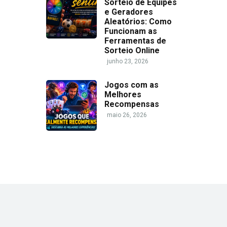
Sorteio de Equipes
e Geradores
Aleatórios: Como
Funcionam as
Ferramentas de
Sorteio Online
junho 23, 2026
Jogos com as
Melhores
Recompensas
maio 26, 2026