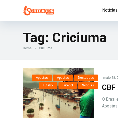
Notícias
Tag:
Criciuma
Home
»
Criciuma
Apostas
Apostas
Destaques
maio 28, 
CBF 
Futebol
Futebol
Notícias
O Brasil
Apostas 