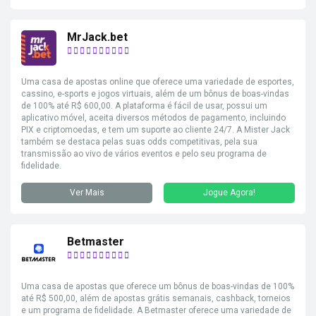
MrJack.bet
Uma casa de apostas online que oferece uma variedade de esportes,
cassino, e-sports e jogos virtuais, além de um bônus de boas-vindas
de 100% até R$ 600,00. A plataforma é fácil de usar, possui um
aplicativo móvel, aceita diversos métodos de pagamento, incluindo
PIX e criptomoedas, e tem um suporte ao cliente 24/7. A Mister Jack
também se destaca pelas suas odds competitivas, pela sua
transmissão ao vivo de vários eventos e pelo seu programa de
fidelidade.
Ver Mais
Jogue Agora!
Betmaster
Uma casa de apostas que oferece um bônus de boas-vindas de 100%
até R$ 500,00, além de apostas grátis semanais, cashback, torneios
e um programa de fidelidade. A Betmaster oferece uma variedade de