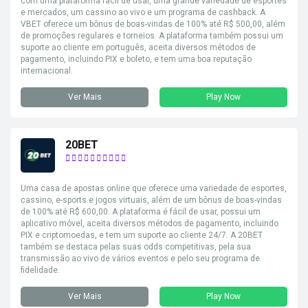
com uma plataforma fácil de usar, uma grande variedade de esportes
e mercados, um cassino ao vivo e um programa de cashback. A
VBET oferece um bônus de boas-vindas de 100% até R$ 500,00, além
de promoções regulares e torneios. A plataforma também possui um
suporte ao cliente em português, aceita diversos métodos de
pagamento, incluindo PIX e boleto, e tem uma boa reputação
internacional.
Ver Mais
Play Now
20BET
Uma casa de apostas online que oferece uma variedade de esportes,
cassino, e-sports e jogos virtuais, além de um bônus de boas-vindas
de 100% até R$ 600,00. A plataforma é fácil de usar, possui um
aplicativo móvel, aceita diversos métodos de pagamento, incluindo
PIX e criptomoedas, e tem um suporte ao cliente 24/7. A 20BET
também se destaca pelas suas odds competitivas, pela sua
transmissão ao vivo de vários eventos e pelo seu programa de
fidelidade.
Ver Mais
Play Now