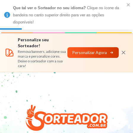
Que tal ver o Sorteador no seu idioma?
 Clique no ícone da 
MENU
bandeira no canto superior direito para ver as opções 
disponíveis!
Números
Nomes
Rifas
Personalizar
Personalize seu
Sorteador!
Remova banners, adicione sua
Personalizar Agora
marca e personalize cores.
Deixe o sorteador com a sua
cara!