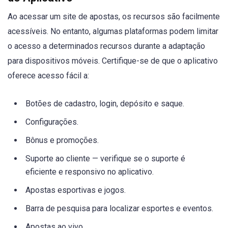
Ao acessar um site de apostas, os recursos são facilmente
acessíveis. No entanto, algumas plataformas podem limitar
o acesso a determinados recursos durante a adaptação
para dispositivos móveis. Certifique-se de que o aplicativo
oferece acesso fácil a:
Botões de cadastro, login, depósito e saque.
Configurações.
Bônus e promoções.
Suporte ao cliente — verifique se o suporte é
eficiente e responsivo no aplicativo.
Apostas esportivas e jogos.
Barra de pesquisa para localizar esportes e eventos.
Apostas ao vivo.