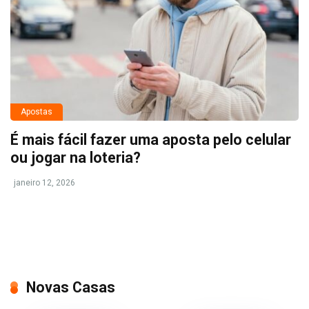
Apostas
É mais fácil fazer uma aposta pelo celular
ou jogar na loteria?
janeiro 12, 2026
Novas Casas