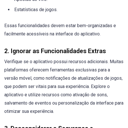
Estatísticas de jogos.
Essas funcionalidades devem estar bem-organizadas e
facilmente acessíveis na interface do aplicativo.
2. Ignorar as Funcionalidades Extras
Verifique se o aplicativo possui recursos adicionais. Muitas
plataformas oferecem ferramentas exclusivas para a
versão móvel, como notificações de atualizações de jogos,
que podem ser vitais para sua experiência. Explore o
aplicativo e utilize recursos como ativação de sons,
salvamento de eventos ou personalização da interface para
otimizar sua experiência.