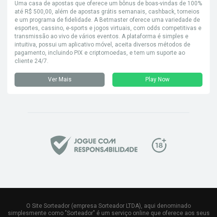
Uma casa de apostas que oferece um bônus de boas-vindas de 100%
até R$ 500,00, além de apostas grátis semanais, cashback, torneios
e um programa de fidelidade. A Betmaster oferece uma variedade de
esportes, cassino, e-sports e jogos virtuais, com odds competitivas e
transmissão ao vivo de vários eventos. A plataforma é simples e
intuitiva, possui um aplicativo móvel, aceita diversos métodos de
pagamento, incluindo PIX e criptomoedas, e tem um suporte ao
cliente 24/7.
Ver Mais
Play Now
O Site Sorteador (empresa Sorteador LTDA), aqui denominado
simplesmente como "Sorteador" é um serviço online que oferece aos seus