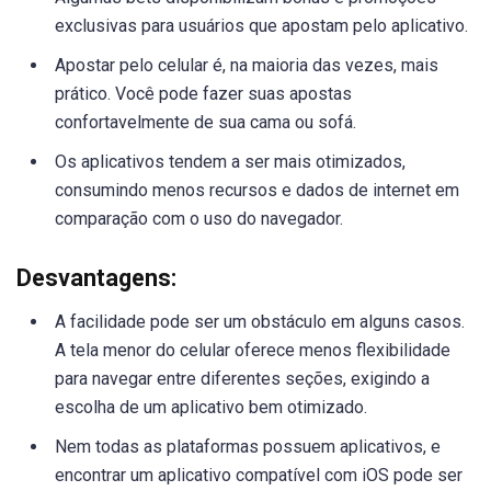
exclusivas para usuários que apostam pelo aplicativo.
Apostar pelo celular é, na maioria das vezes, mais
prático. Você pode fazer suas apostas
confortavelmente de sua cama ou sofá.
Os aplicativos tendem a ser mais otimizados,
consumindo menos recursos e dados de internet em
comparação com o uso do navegador.
Desvantagens:
A facilidade pode ser um obstáculo em alguns casos.
A tela menor do celular oferece menos flexibilidade
para navegar entre diferentes seções, exigindo a
escolha de um aplicativo bem otimizado.
Nem todas as plataformas possuem aplicativos, e
encontrar um aplicativo compatível com iOS pode ser