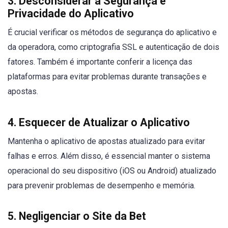
3. Desconsiderar a Segurança e
Privacidade do Aplicativo
É crucial verificar os métodos de segurança do aplicativo e
da operadora, como criptografia SSL e autenticação de dois
fatores. Também é importante conferir a licença das
plataformas para evitar problemas durante transações e
apostas.
4. Esquecer de Atualizar o Aplicativo
Mantenha o aplicativo de apostas atualizado para evitar
falhas e erros. Além disso, é essencial manter o sistema
operacional do seu dispositivo (iOS ou Android) atualizado
para prevenir problemas de desempenho e memória.
5. Negligenciar o Site da Bet