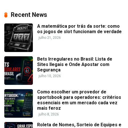
Recent News
A matemática por trás da sorte: como
os jogos de slot funcionam de verdade
julho 21, 2026
Bets Irregulares no Brasil: Lista de
Sites Ilegais e Onde Apostar com
Segurança
julho 10, 2026
Como escolher um provedor de
sportsbook para operadores: critérios
essenciais em um mercado cada vez
mais feroz
julho 8, 2026
Roleta de Nomes, Sorteio de Equipes e