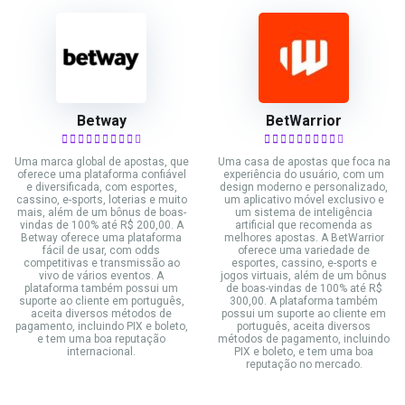
Betway
BetWarrior
Uma marca global de apostas, que
Uma casa de apostas que foca na
oferece uma plataforma confiável
experiência do usuário, com um
e diversificada, com esportes,
design moderno e personalizado,
cassino, e-sports, loterias e muito
um aplicativo móvel exclusivo e
mais, além de um bônus de boas-
um sistema de inteligência
vindas de 100% até R$ 200,00. A
artificial que recomenda as
Betway oferece uma plataforma
melhores apostas. A BetWarrior
fácil de usar, com odds
oferece uma variedade de
competitivas e transmissão ao
esportes, cassino, e-sports e
vivo de vários eventos. A
jogos virtuais, além de um bônus
plataforma também possui um
de boas-vindas de 100% até R$
suporte ao cliente em português,
300,00. A plataforma também
aceita diversos métodos de
possui um suporte ao cliente em
pagamento, incluindo PIX e boleto,
português, aceita diversos
e tem uma boa reputação
métodos de pagamento, incluindo
internacional.
PIX e boleto, e tem uma boa
reputação no mercado.