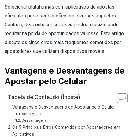
Selecionar plataformas com aplicativos de apostas
eficientes pode ser benéfico em diversos aspectos.
Contudo, desconhecer certos aspectos cruciais pode
resultar na perda de oportunidades valiosas. Este artigo
discute os cinco erros mais frequentes cometidos por
apostadores que utilizam dispositivos móveis.
Vantagens e Desvantagens de
Apostar pelo Celular
Tabela de Conteúdo (Índice)
Vantagens e Desvantagens de Apostar pelo Celular
Vantagens:
Desvantagens:
Os 5 Principais Erros Cometidos por Apostadores em
Aplicativos