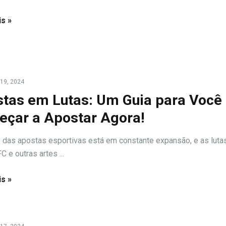
is »
19, 2024
tas em Lutas: Um Guia para Você
çar a Apostar Agora!
das apostas esportivas está em constante expansão, e as luta
 e outras artes ...
is »