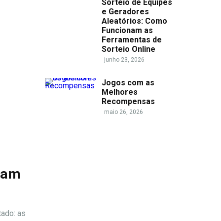
Sorteio de Equipes
e Geradores
Aleatórios: Como
Funcionam as
Ferramentas de
Sorteio Online
junho 23, 2026
Jogos com as
Melhores
Recompensas
maio 26, 2026
ram
tado: as