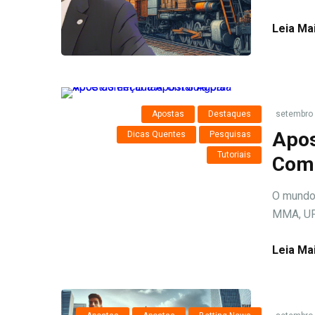
Leia Ma
Apostas
Destaques
setembro 
Apos
Dicas Quentes
Pesquisas
Tutoriais
Come
O mundo 
MMA, UFC
Leia Ma