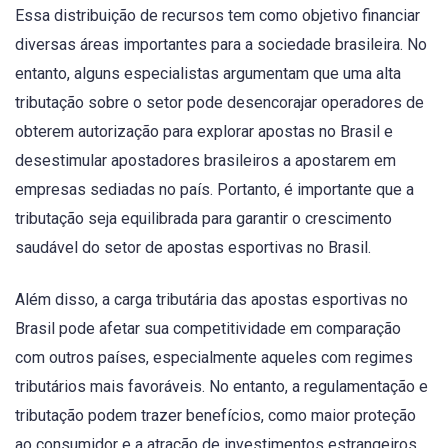
Essa distribuição de recursos tem como objetivo financiar
diversas áreas importantes para a sociedade brasileira. No
entanto, alguns especialistas argumentam que uma alta
tributação sobre o setor pode desencorajar operadores de
obterem autorização para explorar apostas no Brasil e
desestimular apostadores brasileiros a apostarem em
empresas sediadas no país. Portanto, é importante que a
tributação seja equilibrada para garantir o crescimento
saudável do setor de apostas esportivas no Brasil.
Além disso, a carga tributária das apostas esportivas no
Brasil pode afetar sua competitividade em comparação
com outros países, especialmente aqueles com regimes
tributários mais favoráveis. No entanto, a regulamentação e
tributação podem trazer benefícios, como maior proteção
ao consumidor e a atração de investimentos estrangeiros.