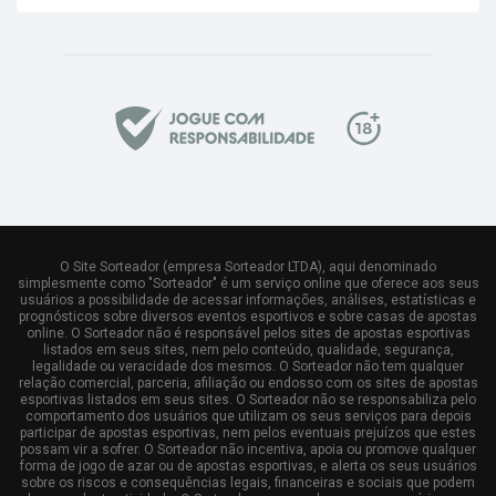
O Site Sorteador (empresa Sorteador LTDA), aqui denominado
simplesmente como "Sorteador" é um serviço online que oferece aos seus
usuários a possibilidade de acessar informações, análises, estatísticas e
prognósticos sobre diversos eventos esportivos e sobre casas de apostas
online. O Sorteador não é responsável pelos sites de apostas esportivas
listados em seus sites, nem pelo conteúdo, qualidade, segurança,
legalidade ou veracidade dos mesmos. O Sorteador não tem qualquer
relação comercial, parceria, afiliação ou endosso com os sites de apostas
esportivas listados em seus sites. O Sorteador não se responsabiliza pelo
comportamento dos usuários que utilizam os seus serviços para depois
participar de apostas esportivas, nem pelos eventuais prejuízos que estes
possam vir a sofrer. O Sorteador não incentiva, apoia ou promove qualquer
forma de jogo de azar ou de apostas esportivas, e alerta os seus usuários
sobre os riscos e consequências legais, financeiras e sociais que podem