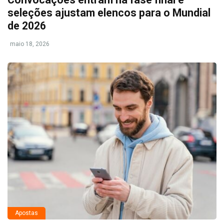
seleções ajustam elencos para o Mundial
de 2026
maio 18, 2026
Apostas