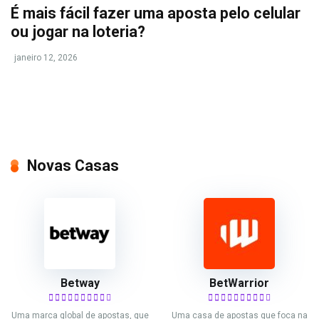
É mais fácil fazer uma aposta pelo celular
ou jogar na loteria?
janeiro 12, 2026
Novas Casas
Betway
BetWarrior
Uma marca global de apostas, que
Uma casa de apostas que foca na