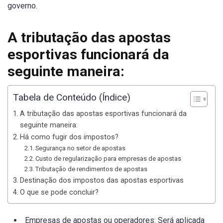
governo.
A tributação das apostas
esportivas funcionará da
seguinte maneira:
Tabela de Conteúdo (Índice)
A tributação das apostas esportivas funcionará da
seguinte maneira:
Há como fugir dos impostos?
Segurança no setor de apostas
Custo de regularização para empresas de apostas
Tributação de rendimentos de apostas
Destinação dos impostos das apostas esportivas
O que se pode concluir?
Empresas de apostas ou operadores: Será aplicada