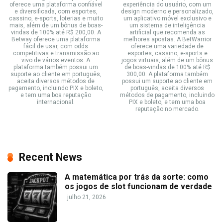
oferece uma plataforma confiável
experiência do usuário, com um
e diversificada, com esportes,
design moderno e personalizado,
cassino, e-sports, loterias e muito
um aplicativo móvel exclusivo e
mais, além de um bônus de boas-
um sistema de inteligência
vindas de 100% até R$ 200,00. A
artificial que recomenda as
Betway oferece uma plataforma
melhores apostas. A BetWarrior
fácil de usar, com odds
oferece uma variedade de
competitivas e transmissão ao
esportes, cassino, e-sports e
vivo de vários eventos. A
jogos virtuais, além de um bônus
plataforma também possui um
de boas-vindas de 100% até R$
suporte ao cliente em português,
300,00. A plataforma também
aceita diversos métodos de
possui um suporte ao cliente em
pagamento, incluindo PIX e boleto,
português, aceita diversos
e tem uma boa reputação
métodos de pagamento, incluindo
internacional.
PIX e boleto, e tem uma boa
reputação no mercado.
Recent News
A matemática por trás da sorte: como
os jogos de slot funcionam de verdade
julho 21, 2026