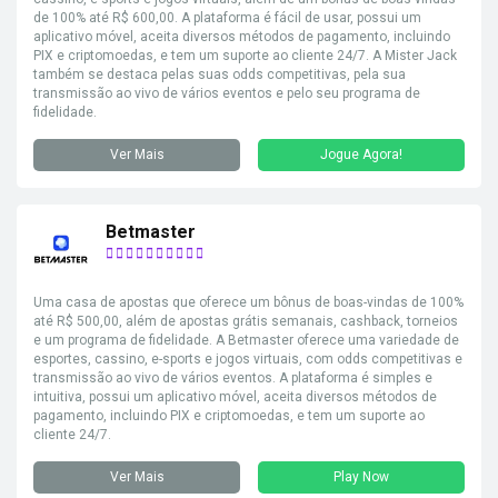
de 100% até R$ 600,00. A plataforma é fácil de usar, possui um
aplicativo móvel, aceita diversos métodos de pagamento, incluindo
PIX e criptomoedas, e tem um suporte ao cliente 24/7. A Mister Jack
também se destaca pelas suas odds competitivas, pela sua
transmissão ao vivo de vários eventos e pelo seu programa de
fidelidade.
Ver Mais
Jogue Agora!
Betmaster
Uma casa de apostas que oferece um bônus de boas-vindas de 100%
até R$ 500,00, além de apostas grátis semanais, cashback, torneios
e um programa de fidelidade. A Betmaster oferece uma variedade de
esportes, cassino, e-sports e jogos virtuais, com odds competitivas e
transmissão ao vivo de vários eventos. A plataforma é simples e
intuitiva, possui um aplicativo móvel, aceita diversos métodos de
pagamento, incluindo PIX e criptomoedas, e tem um suporte ao
cliente 24/7.
Ver Mais
Play Now