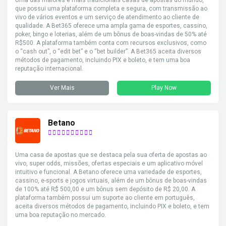
que possui uma plataforma completa e segura, com transmissão ao
vivo de vários eventos e um serviço de atendimento ao cliente de
qualidade. A Bet365 oferece uma ampla gama de esportes, cassino,
poker, bingo e loterias, além de um bônus de boas-vindas de 50% até
R$500. A plataforma também conta com recursos exclusivos, como
o “cash out”, o “edit bet” e o “bet builder”. A Bet365 aceita diversos
métodos de pagamento, incluindo PIX e boleto, e tem uma boa
reputação internacional.
Ver Mais
Play Now
Betano
Uma casa de apostas que se destaca pela sua oferta de apostas ao
vivo, super odds, missões, ofertas especiais e um aplicativo móvel
intuitivo e funcional. A Betano oferece uma variedade de esportes,
cassino, e-sports e jogos virtuais, além de um bônus de boas-vindas
de 100% até R$ 500,00 e um bônus sem depósito de R$ 20,00. A
plataforma também possui um suporte ao cliente em português,
aceita diversos métodos de pagamento, incluindo PIX e boleto, e tem
uma boa reputação no mercado.