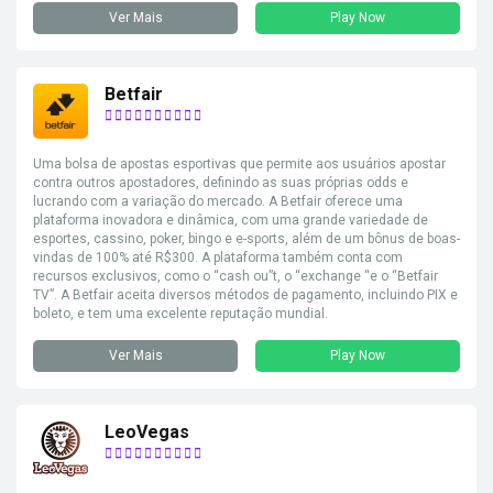
Ver Mais
Play Now
Betfair
Uma bolsa de apostas esportivas que permite aos usuários apostar
contra outros apostadores, definindo as suas próprias odds e
lucrando com a variação do mercado. A Betfair oferece uma
plataforma inovadora e dinâmica, com uma grande variedade de
esportes, cassino, poker, bingo e e-sports, além de um bônus de boas-
vindas de 100% até R$300. A plataforma também conta com
recursos exclusivos, como o “cash ou”t, o “exchange “e o “Betfair
TV”. A Betfair aceita diversos métodos de pagamento, incluindo PIX e
boleto, e tem uma excelente reputação mundial.
Ver Mais
Play Now
LeoVegas