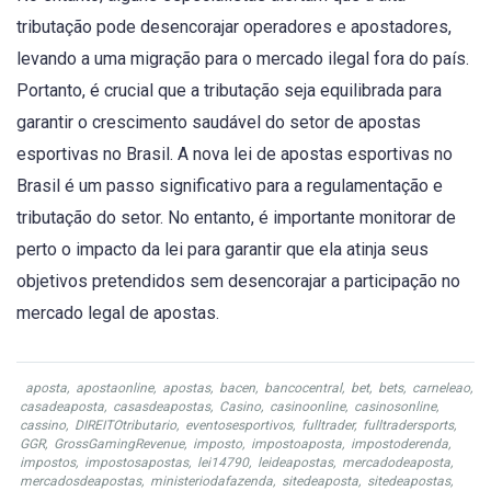
tributação pode desencorajar operadores e apostadores,
levando a uma migração para o mercado ilegal fora do país.
Portanto, é crucial que a tributação seja equilibrada para
garantir o crescimento saudável do setor de apostas
esportivas no Brasil. A nova lei de apostas esportivas no
Brasil é um passo significativo para a regulamentação e
tributação do setor. No entanto, é importante monitorar de
perto o impacto da lei para garantir que ela atinja seus
objetivos pretendidos sem desencorajar a participação no
mercado legal de apostas.
aposta
,
apostaonline
,
apostas
,
bacen
,
bancocentral
,
bet
,
bets
,
carneleao
,
casadeaposta
,
casasdeapostas
,
Casino
,
casinoonline
,
casinosonline
,
cassino
,
DIREITOtributario
,
eventosesportivos
,
fulltrader
,
fulltradersports
,
GGR
,
GrossGamingRevenue
,
imposto
,
impostoaposta
,
impostoderenda
,
impostos
,
impostosapostas
,
lei14790
,
leideapostas
,
mercadodeaposta
,
mercadosdeapostas
,
ministeriodafazenda
,
sitedeaposta
,
sitedeapostas
,