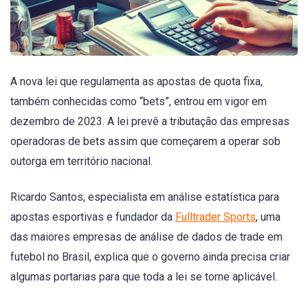
A nova lei que regulamenta as apostas de quota fixa,
também conhecidas como “bets”, entrou em vigor em
dezembro de 2023. A lei prevê a tributação das empresas
operadoras de bets assim que começarem a operar sob
outorga em território nacional.
Ricardo Santos, especialista em análise estatística para
apostas esportivas e fundador da
Fulltrader Sports
, uma
das maiores empresas de análise de dados de trade em
futebol no Brasil, explica que o governo ainda precisa criar
algumas portarias para que toda a lei se torne aplicável.