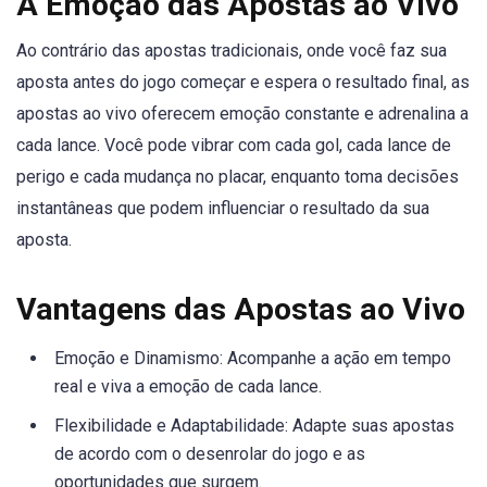
A Emoção das Apostas ao Vivo
Ao contrário das apostas tradicionais, onde você faz sua
aposta antes do jogo começar e espera o resultado final, as
apostas ao vivo oferecem emoção constante e adrenalina a
cada lance. Você pode vibrar com cada gol, cada lance de
perigo e cada mudança no placar, enquanto toma decisões
instantâneas que podem influenciar o resultado da sua
aposta.
Vantagens das Apostas ao Vivo
Emoção e Dinamismo: Acompanhe a ação em tempo
real e viva a emoção de cada lance.
Flexibilidade e Adaptabilidade: Adapte suas apostas
de acordo com o desenrolar do jogo e as
oportunidades que surgem.