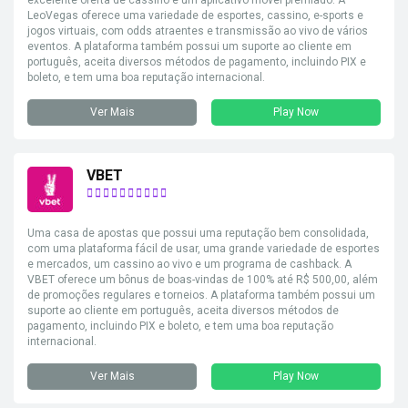
excelente oferta de cassino e um aplicativo móvel premiado. A
LeoVegas oferece uma variedade de esportes, cassino, e-sports e
jogos virtuais, com odds atraentes e transmissão ao vivo de vários
eventos. A plataforma também possui um suporte ao cliente em
português, aceita diversos métodos de pagamento, incluindo PIX e
boleto, e tem uma boa reputação internacional.
Ver Mais
Play Now
VBET
Uma casa de apostas que possui uma reputação bem consolidada,
com uma plataforma fácil de usar, uma grande variedade de esportes
e mercados, um cassino ao vivo e um programa de cashback. A
VBET oferece um bônus de boas-vindas de 100% até R$ 500,00, além
de promoções regulares e torneios. A plataforma também possui um
suporte ao cliente em português, aceita diversos métodos de
pagamento, incluindo PIX e boleto, e tem uma boa reputação
internacional.
Ver Mais
Play Now