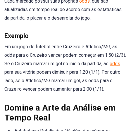
Cada mercado possui suas próprias
odds
, que são
atualizadas em tempo real de acordo com as estatísticas
da partida, o placar e o desenrolar do jogo.
Exemplo
Em um jogo de futebol entre Cruzeiro e Atlético/MG, as
odds para o Cruzeiro vencer podem começar em 1.50 (2/3).
Se o Cruzeiro marcar um gol no início da partida, as
odds
para sua vitória podem diminuir para 1.20 (1/1). Por outro
lado, se o Atlético/MG marcar um gol, as odds para o
Cruzeiro vencer podem aumentar para 2.00 (1/1).
Domine a Arte da Análise em
Tempo Real
Estatísticas Detalhadas: Vá além dos números