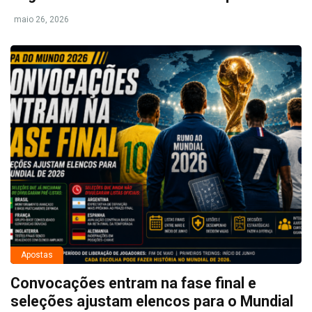
maio 26, 2026
Apostas
Convocações entram na fase final e
seleções ajustam elencos para o Mundial