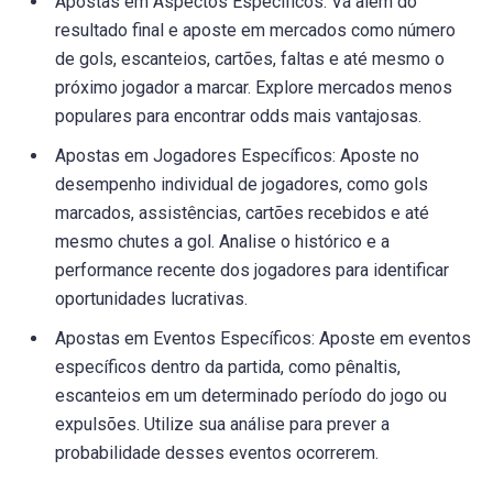
Apostas em Aspectos Específicos: Vá além do
resultado final e aposte em mercados como número
de gols, escanteios, cartões, faltas e até mesmo o
próximo jogador a marcar. Explore mercados menos
populares para encontrar odds mais vantajosas.
Apostas em Jogadores Específicos: Aposte no
desempenho individual de jogadores, como gols
marcados, assistências, cartões recebidos e até
mesmo chutes a gol. Analise o histórico e a
performance recente dos jogadores para identificar
oportunidades lucrativas.
Apostas em Eventos Específicos: Aposte em eventos
específicos dentro da partida, como pênaltis,
escanteios em um determinado período do jogo ou
expulsões. Utilize sua análise para prever a
probabilidade desses eventos ocorrerem.