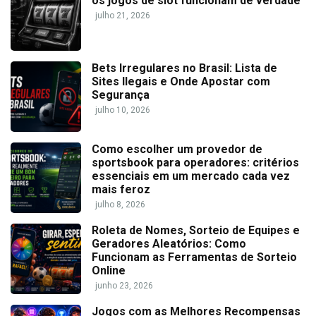
os jogos de slot funcionam de verdade
julho 21, 2026
Bets Irregulares no Brasil: Lista de
Sites Ilegais e Onde Apostar com
Segurança
julho 10, 2026
Como escolher um provedor de
sportsbook para operadores: critérios
essenciais em um mercado cada vez
mais feroz
julho 8, 2026
Roleta de Nomes, Sorteio de Equipes e
Geradores Aleatórios: Como
Funcionam as Ferramentas de Sorteio
Online
junho 23, 2026
Jogos com as Melhores Recompensas