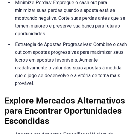
Minimize Perdas: Empregue o cash out para
minimizar suas perdas quando a aposta está se
mostrando negativa. Corte suas perdas antes que se
tornem maiores e preserve sua banca para futuras
oportunidades.
Estratégia de Apostas Progressivas: Combine o cash
out com apostas progressivas para maximizar seus
lucros em apostas favoráveis. Aumente
gradativamente o valor das suas apostas à medida
que o jogo se desenvolve e a vitória se torna mais
provável.
Explore Mercados Alternativos
para Encontrar Oportunidades
Escondidas