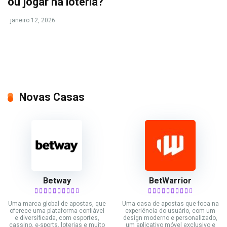
ou jogar na loteria?
janeiro 12, 2026
Novas Casas
Betway
BetWarrior
Uma marca global de apostas, que
Uma casa de apostas que foca na
oferece uma plataforma confiável
experiência do usuário, com um
e diversificada, com esportes,
design moderno e personalizado,
cassino, e-sports, loterias e muito
um aplicativo móvel exclusivo e