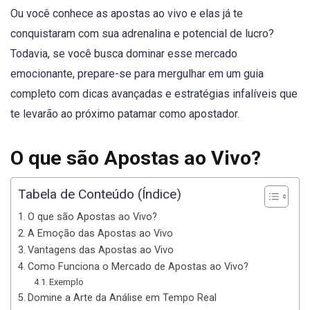
Ou você conhece as apostas ao vivo e elas já te
conquistaram com sua adrenalina e potencial de lucro?
Todavia, se você busca dominar esse mercado
emocionante, prepare-se para mergulhar em um guia
completo com dicas avançadas e estratégias infalíveis que
te levarão ao próximo patamar como apostador.
O que são Apostas ao Vivo?
Tabela de Conteúdo (Índice)
O que são Apostas ao Vivo?
A Emoção das Apostas ao Vivo
Vantagens das Apostas ao Vivo
Como Funciona o Mercado de Apostas ao Vivo?
Exemplo
Domine a Arte da Análise em Tempo Real