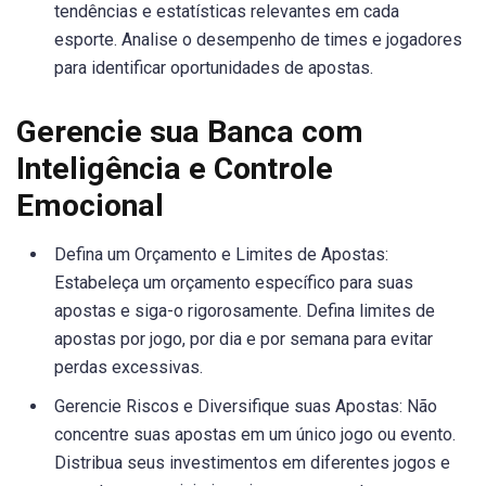
tendências e estatísticas relevantes em cada
esporte. Analise o desempenho de times e jogadores
para identificar oportunidades de apostas.
Gerencie sua Banca com
Inteligência e Controle
Emocional
Defina um Orçamento e Limites de Apostas:
Estabeleça um orçamento específico para suas
apostas e siga-o rigorosamente. Defina limites de
apostas por jogo, por dia e por semana para evitar
perdas excessivas.
Gerencie Riscos e Diversifique suas Apostas: Não
concentre suas apostas em um único jogo ou evento.
Distribua seus investimentos em diferentes jogos e