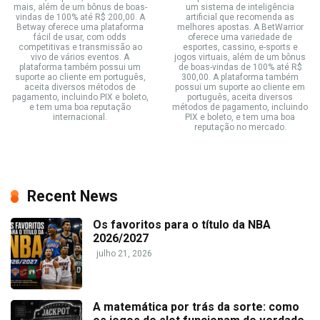
mais, além de um bônus de boas-
um sistema de inteligência
vindas de 100% até R$ 200,00. A
artificial que recomenda as
Betway oferece uma plataforma
melhores apostas. A BetWarrior
fácil de usar, com odds
oferece uma variedade de
competitivas e transmissão ao
esportes, cassino, e-sports e
vivo de vários eventos. A
jogos virtuais, além de um bônus
plataforma também possui um
de boas-vindas de 100% até R$
suporte ao cliente em português,
300,00. A plataforma também
aceita diversos métodos de
possui um suporte ao cliente em
pagamento, incluindo PIX e boleto,
português, aceita diversos
e tem uma boa reputação
métodos de pagamento, incluindo
internacional.
PIX e boleto, e tem uma boa
reputação no mercado.
Recent News
Os favoritos para o título da NBA
2026/2027
julho 21, 2026
A matemática por trás da sorte: como