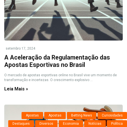
setembro 17, 2024
A Aceleração da Regulamentação das
Apostas Esportivas no Brasil
O mercado de apostas esportivas online no Brasil vive um momento de
transformação e incertezas. O crescimento explosivo ...
Leia Mais »
Apostas
Apostas
Betting News
Curiosidades
Destaques
Diversos
Economia
Notícias
Política