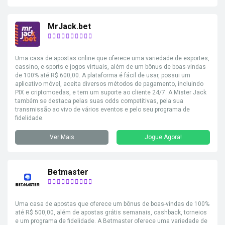
MrJack.bet
Uma casa de apostas online que oferece uma variedade de esportes,
cassino, e-sports e jogos virtuais, além de um bônus de boas-vindas
de 100% até R$ 600,00. A plataforma é fácil de usar, possui um
aplicativo móvel, aceita diversos métodos de pagamento, incluindo
PIX e criptomoedas, e tem um suporte ao cliente 24/7. A Mister Jack
também se destaca pelas suas odds competitivas, pela sua
transmissão ao vivo de vários eventos e pelo seu programa de
fidelidade.
Ver Mais
Jogue Agora!
Betmaster
Uma casa de apostas que oferece um bônus de boas-vindas de 100%
até R$ 500,00, além de apostas grátis semanais, cashback, torneios
e um programa de fidelidade. A Betmaster oferece uma variedade de