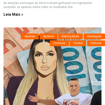
As eleições municipais de 2024 no Brasil ganharam um ingrediente
inusitado: as apostas online sobre os resultados dos ...
Leia Mais »
Apostas
Apostas
Betting News
Destaques
Finanças
Futebol
Notícias